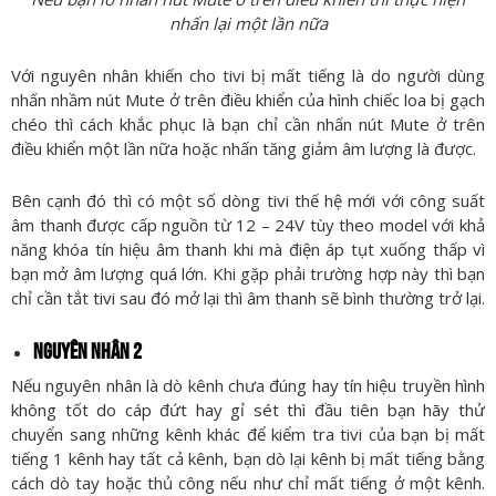
nhấn lại một lần nữa
Với nguyên nhân khiến cho tivi bị mất tiếng là do người dùng
nhấn nhầm nút Mute ở trên điều khiển của hình chiếc loa bị gạch
chéo thì cách khắc phục là bạn chỉ cần nhấn nút Mute ở trên
điều khiển một lần nữa hoặc nhấn tăng giảm âm lượng là được.
Bên cạnh đó thì có một số dòng tivi thế hệ mới với công suất
âm thanh được cấp nguồn từ 12 – 24V tùy theo model với khả
năng khóa tín hiệu âm thanh khi mà điện áp tụt xuống thấp vì
bạn mở âm lượng quá lớn. Khi gặp phải trường hợp này thì bạn
chỉ cần tắt tivi sau đó mở lại thì âm thanh sẽ bình thường trở lại.
NGUYÊN NHÂN 2
Nếu nguyên nhân là dò kênh chưa đúng hay tín hiệu truyền hình
không tốt do cáp đứt hay gỉ sét thì đầu tiên bạn hãy thử
chuyển sang những kênh khác để kiểm tra tivi của bạn bị mất
tiếng 1 kênh hay tất cả kênh, bạn dò lại kênh bị mất tiếng bằng
cách dò tay hoặc thủ công nếu như chỉ mất tiếng ở một kênh.