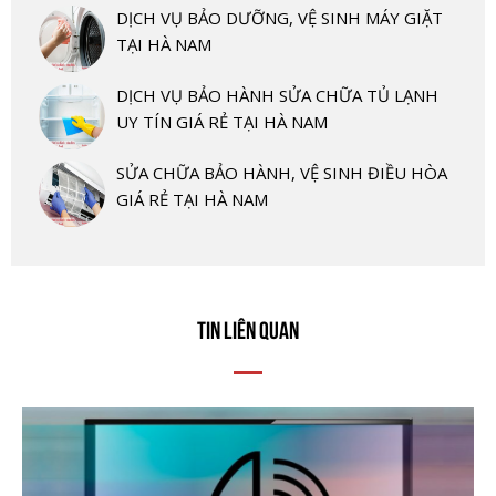
DỊCH VỤ BẢO DƯỠNG, VỆ SINH MÁY GIẶT
TẠI HÀ NAM
DỊCH VỤ BẢO HÀNH SỬA CHỮA TỦ LẠNH
UY TÍN GIÁ RẺ TẠI HÀ NAM
SỬA CHỮA BẢO HÀNH, VỆ SINH ĐIỀU HÒA
GIÁ RẺ TẠI HÀ NAM
TIN LIÊN QUAN