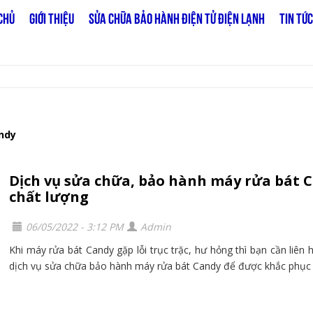
CHỦ
GIỚI THIỆU
SỬA CHỮA BẢO HÀNH ĐIỆN TỬ ĐIỆN LẠNH
TIN TỨC
andy
Dịch vụ sửa chữa, bảo hành máy rửa bát 
chất lượng
06/05/2022 - 3:12 PM
Admin
Khi máy rửa bát Candy gặp lỗi trục trặc, hư hỏng thì bạn cần liên 
dịch vụ sửa chữa bảo hành máy rửa bát Candy để được khắc phục lỗ