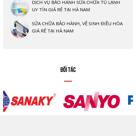
DỊCH VỤ BẢO HÀNH SỬA CHỮA TỦ LẠNH
UY TÍN GIÁ RẺ TẠI HÀ NAM
SỬA CHỮA BẢO HÀNH, VỆ SINH ĐIỀU HÒA
GIÁ RẺ TẠI HÀ NAM
ĐỐI TÁC