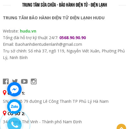
TRUNG TÂM SỬA CHỮA - BẢO HÀNH ĐIỆN TỬ - ĐIỆN LẠNH
TRUNG TÂM BẢO HÀNH ĐIỆN TỬ ĐIỆN LẠNH HUDU
Website:
hudu.vn
Tổng đài hỗ trợ kỹ thuật 24/7:
0568.90.90.90
Email: Baohanhdientudienlanh@gmail.com
Trụ sở chính: Số nhà 37, ngõ 119, Nguyễn Viết Xuân, Phường Phủ
Lý, Ninh Bình
CƠ SỞ 1:
SN 37 ngõ 79 đường Lê Công Thanh TP Phủ Lý Hà Nam
CƠ SỞ 2:
34 Lương Thế Vinh - Thành phố Nam Định