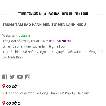
TRUNG TÂM SỬA CHỮA - BẢO HÀNH ĐIỆN TỬ - ĐIỆN LẠNH
TRUNG TÂM BẢO HÀNH ĐIỆN TỬ ĐIỆN LẠNH HUDU
Website:
hudu.vn
Tổng đài hỗ trợ kỹ thuật 24/7:
0568.90.90.90
Email: Baohanhdientudienlanh@gmail.com
Trụ sở chính: Số nhà 37, ngõ 119, Nguyễn Viết Xuân, Phường Phủ
Lý, Ninh Bình
CƠ SỞ 1:
SN 37 ngõ 79 đường Lê Công Thanh TP Phủ Lý Hà Nam
CƠ SỞ 2: